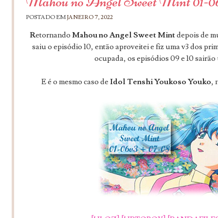
Mahou no Angel Sweet Mint 01-06
POSTADO EM
JANEIRO 7, 2022
R
etornando
Mahou no Angel Sweet Mint
depois de m
saiu o episódio 10, então aproveitei e fiz uma v3 dos p
ocupada, os episódios 09 e 10 sairão
E é o mesmo caso de
Idol Tenshi Youkoso Youko
, 