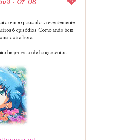
v3 + 07-08
0
uito tempo pausado… recentemente
rimeiros 6 episódios. Como ando bem
 uma outra hora.
não há previsão de lançamentos.