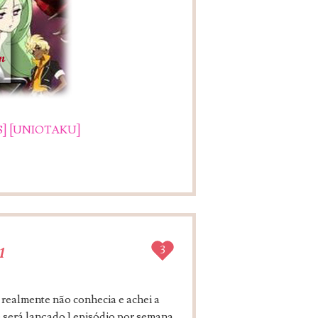
]
[UNIOTAKU]
1
3
 realmente não conhecia e achei a
e será lançado 1 episódio por semana.