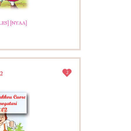
LES]
[NYAA]
2
2