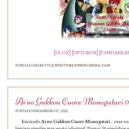
[ULOZ]
[UPTOBOX]
[PANDAFILES
POSTADO EM
BATTLE SPIRITS SHOUNEN GEKIHA DAN
Ai no Gakkou Cuore Monogatari 0
POSTADO EM
JANEIRO 17, 2022
I
niciando
Ai no Gakkou Cuore Monogatari
… esse eu
história simples mas muito adorável. Possui 26 episódios 