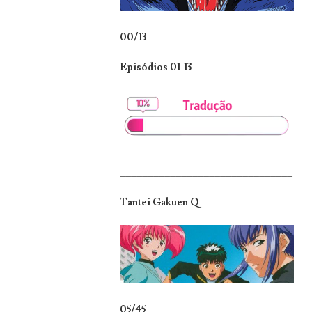
00/13
Episódios 01-13
_______________________________
Tantei Gakuen Q
05/45