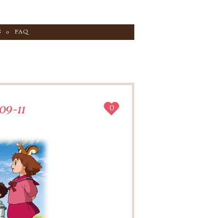
S
FAQ
09-11
0