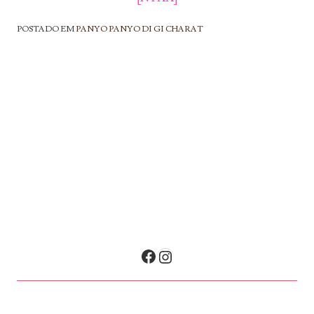
POSTADO EM
PANYO PANYO DI GI CHARAT
NAVEGAÇÃO DE POSTS
Facebook
Instagram