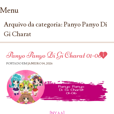
Menu
Ir para conteúdo
Arquivo da categoria:
Panyo Panyo Di
Gi Charat
Panyo Panyo Di Gi Charat 01-06
1
POSTADO EM
JANEIRO 14, 2026
[NYAA]