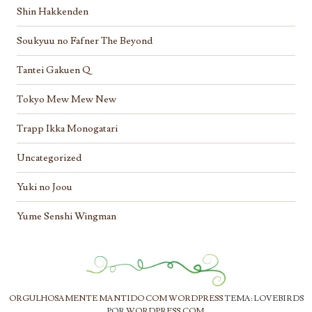
Shin Hakkenden
Soukyuu no Fafner The Beyond
Tantei Gakuen Q
Tokyo Mew Mew New
Trapp Ikka Monogatari
Uncategorized
Yuki no Joou
Yume Senshi Wingman
ORGULHOSAMENTE MANTIDO COM WORDPRESS
TEMA: LOVEBIRDS
POR
WORDPRESS.COM
.