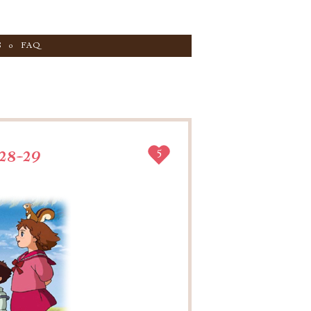
S
FAQ
28-29
5