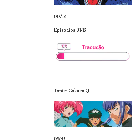
00/13
Episódios 01-13
_______________________________
Tantei Gakuen Q
05/45