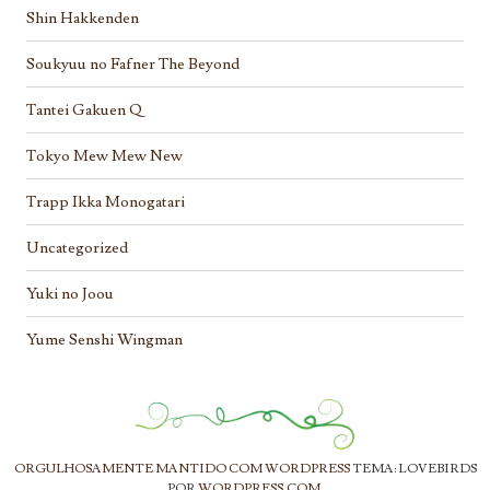
Shin Hakkenden
Soukyuu no Fafner The Beyond
Tantei Gakuen Q
Tokyo Mew Mew New
Trapp Ikka Monogatari
Uncategorized
Yuki no Joou
Yume Senshi Wingman
ORGULHOSAMENTE MANTIDO COM WORDPRESS
TEMA: LOVEBIRDS
POR
WORDPRESS.COM
.