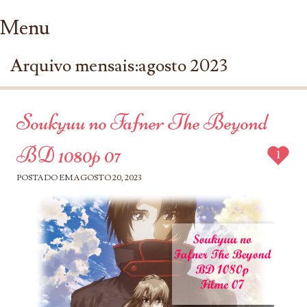
Menu
Ir para conteúdo
Arquivo mensais:
agosto 2023
Soukyuu no Fafner The Beyond
BD 1080p 07
1
POSTADO EM
AGOSTO 20, 2023