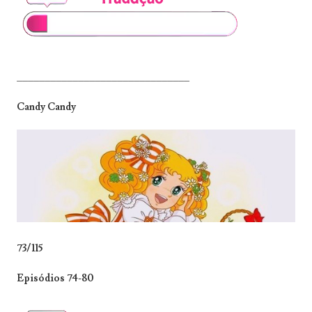
_______________________________
Candy Candy
73/115
Episódios 74-80