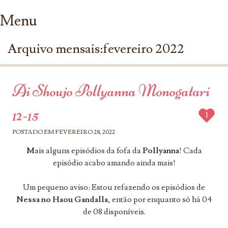
Menu
Ir para conteúdo
Arquivo mensais:
fevereiro 2022
Ai Shoujo Pollyanna Monogatari
12-15
1
POSTADO EM
FEVEREIRO 28, 2022
M
ais alguns episódios da fofa da
Pollyanna
! Cada
episódio acabo amando ainda mais!
Um pequeno aviso: Estou refazendo os episódios de
Nessa no Haou Gandalla
, então por enquanto só há 04
de 08 disponíveis.