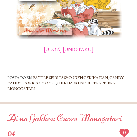
[ULOZ]
[UNIOTAKU]
POSTADO EM
BATTLE SPIRITS SHOUNEN GEKIHA DAN
,
CANDY
CANDY
,
CORRECTOR YUI
,
SHIN HAKKENDEN
,
TRAPP IKKA
MONOGATARI
Ai no Gakkou Cuore Monogatari
04
0