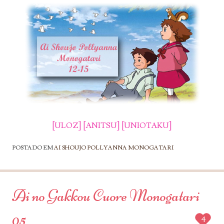
[ULOZ]
[ANITSU]
[UNIOTAKU]
POSTADO EM
AI SHOUJO POLLYANNA MONOGATARI
Ai no Gakkou Cuore Monogatari
05
4