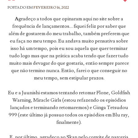
POSTADO EM
FEVEREIRO 16, 2022
A
gradeço a todos que opinaram aqui no site sobre a
frequência de lançamentos… fiquei feliz por saber que
além de gostarem do meu trabalho, também preferem que
eu faça no meu tempo. Eu andava muito pensativa sobre
isso há um tempo, pois eu sou aquela que quer terminar
tudo logo mas que na prática acaba tendo que fazer tudo
muito mais devagar do que gostaria, então sempre parece
que não termino nunca. Então, farei o que conseguir no
meu tempo, sem estipular prazos.
Eu e a Juunishi estamos tentando retomar Flone, Goldfish
Warning, Miracle Girls (estou refazendo os episódios
lançados e terminando retomaremos) e Ginga Tetsudou
999 (este último já possuo todos os episódios em Blu ray,
finalmente).
E, por último, agradeço ao Skap pelo convite de parceria