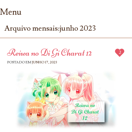
Menu
Ir para conteúdo
Arquivo mensais:
junho 2023
Reiwa no Di Gi Charat 12
2
POSTADO EM
JUNHO 17, 2023