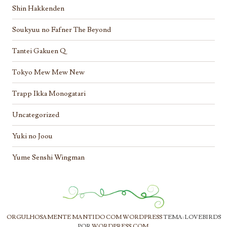
Shin Hakkenden
Soukyuu no Fafner The Beyond
Tantei Gakuen Q
Tokyo Mew Mew New
Trapp Ikka Monogatari
Uncategorized
Yuki no Joou
Yume Senshi Wingman
ORGULHOSAMENTE MANTIDO COM WORDPRESS
TEMA: LOVEBIRDS
POR
WORDPRESS.COM
.