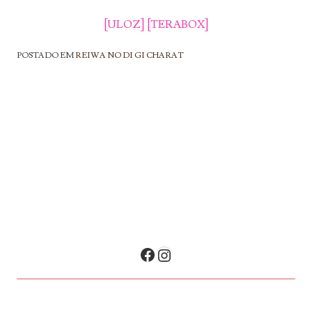
[ULOZ]
[TERABOX]
POSTADO EM
REIWA NO DI GI CHARAT
NAVEGAÇÃO DE POSTS
Facebook
Instagram