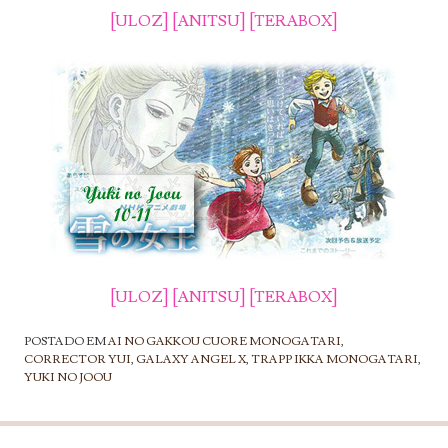
[ULOZ]
[ANITSU]
[TERABOX]
[ULOZ]
[ANITSU]
[TERABOX]
POSTADO EM
AI NO GAKKOU CUORE MONOGATARI
,
CORRECTOR YUI
,
GALAXY ANGEL X
,
TRAPP IKKA MONOGATARI
,
YUKI NO JOOU