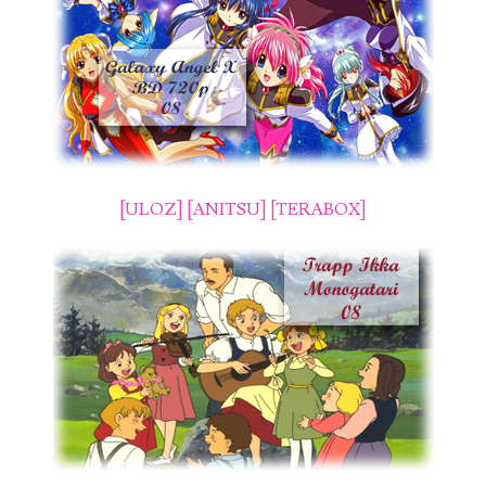
[ULOZ]
[ANITSU]
[TERABOX]