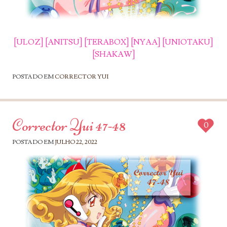
[ULOZ]
[ANITSU]
[TERABOX]
[NYAA]
[UNIOTAKU]
[SHAKAW]
POSTADO EM
CORRECTOR YUI
Corrector Yui 47-48
0
POSTADO EM
JULHO 22, 2022