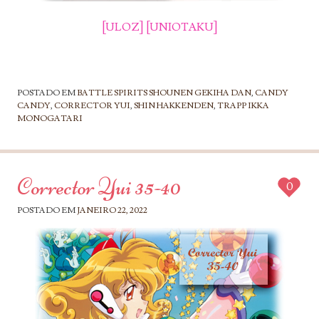
[ULOZ]
[UNIOTAKU]
POSTADO EM
BATTLE SPIRITS SHOUNEN GEKIHA DAN
,
CANDY
CANDY
,
CORRECTOR YUI
,
SHIN HAKKENDEN
,
TRAPP IKKA
MONOGATARI
Corrector Yui 35-40
0
POSTADO EM
JANEIRO 22, 2022