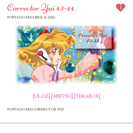
Corrector Yui 43-44
1
POSTADO EM
ABRIL 11, 2022
[ULOZ]
[ANITSU]
[TERABOX]
POSTADO EM
CORRECTOR YUI