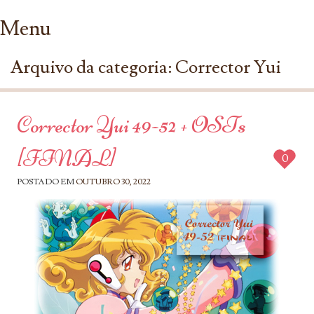
Menu
Ir para conteúdo
Arquivo da categoria:
Corrector Yui
Corrector Yui 49-52 + OSTs
[FINAL]
0
POSTADO EM
OUTUBRO 30, 2022