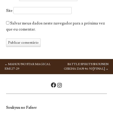
Site
Salvar meus dados neste navegador para a próxima vez
que eu comentar.
←
MAHOU NO STAR MAGICAL
BATTLE SPIRITS SHOUNEN
NAVEGAÇÃO DE POSTS
EMI 27-29
GEKIHA DAN 46-50 [FINAL]
→
Facebook
Instagram
Soukyuu no Fafner