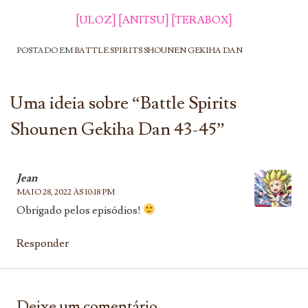
[ULOZ]
[ANITSU]
[TERABOX]
POSTADO EM
BATTLE SPIRITS SHOUNEN GEKIHA DAN
Uma ideia sobre “
Battle Spirits
Shounen Gekiha Dan 43-45
”
Jean
MAIO 28, 2022 ÀS 10:18 PM
Obrigado pelos episódios!
Responder
Deixe um comentário