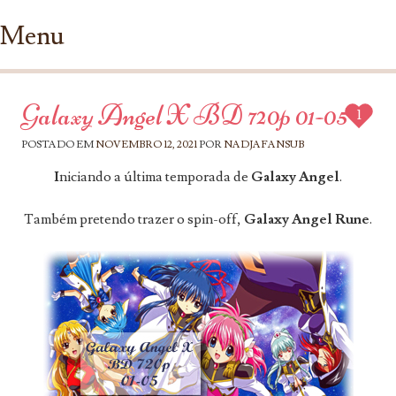
Menu
Ir para conteúdo
Galaxy Angel X BD 720p 01-05
1
POSTADO EM
NOVEMBRO 12, 2021
POR
NADJAFANSUB
I
niciando a última temporada de
Galaxy Angel
.
Também pretendo trazer o spin-off,
Galaxy Angel Rune
.