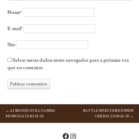
Nome
*
E-mail
*
Site
Salvar meus dados neste navegador para a próxima vez
que eu comentar.
←
AI SHOUJO POLLYANNA
BATTLE SPIRITS SHOUNEN
NAVEGAÇÃO DE POSTS
MONOGATARI 01-02
GEKIHA DAN 26-30
→
Facebook
Instagram