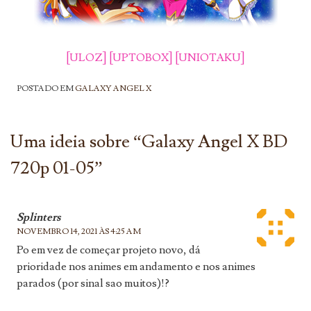
[ULOZ]
[UPTOBOX]
[UNIOTAKU]
POSTADO EM
GALAXY ANGEL X
Uma ideia sobre “
Galaxy Angel X BD
720p 01-05
”
Splinters
NOVEMBRO 14, 2021 ÀS 4:25 AM
Po em vez de começar projeto novo, dá
prioridade nos animes em andamento e nos animes
parados (por sinal sao muitos)!?